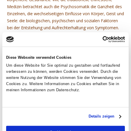
Medizin betrachtet auch die Psychosomatik die Ganzheit des
Einzelnen, die wechselseitigen Einflüsse von Körper, Geist und
Seele: die biologischen, psychischen und sozialen Faktoren
bei der Entstehung und Aufrechterhaltung von Symptomen.
Gerne möchte ich Ihnen mithilfe psychotherapeutischer
Methoden zur Seite stehen – ob in akuten Krisensituationen
oder bei bereits länger bestehenden Beschwerden. Neben
einer Verbesserung der Symptome ist auch hier das Ziel der
Diese Webseite verwendet Cookies
Behandlung, Ihre eigenen Fähigkeiten und Kompetenzen zu
Um diese Website für Sie optimal zu gestalten und fortlaufend
nutzen und nachhaltig zu stärken.
verbessern zu können, werden Cookies verwendet. Durch die
weitere Nutzung der Website stimmen Sie der Verwendung von
Während meiner psychotherapeutischen Ausbildung durfte ich
Cookies zu. Weitere Informationen zu Cookies erhalten Sie in
meinen Informationen zum Datenschutz.
„Handwerkszeug“ aus den verschiedensten
Therapierichtungen kennenlernen. Auf der Basis einer
verhaltenstherapeutischen Ausbildung und vor dem
Hintergrund eines humanistischen Menschenbildes, ist es
Details zeigen
mein Anliegen, Ihnen je nach Ihrem persönlichen Bedarf mit
diesen unterschiedlichsten Möglichkeiten zur Seite zu stehen.